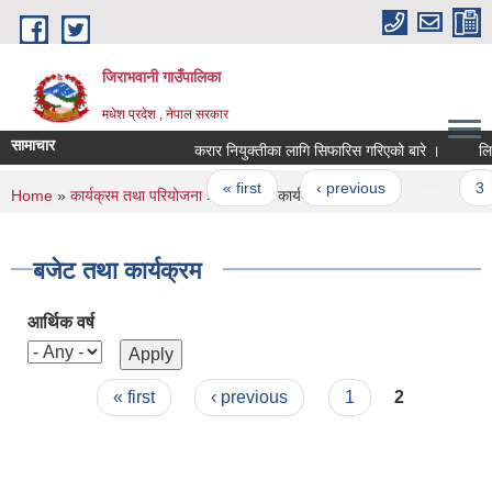
Skip to main content
जिराभवानी गाउँपालिका
मधेश प्रदेश , नेपाल सरकार
सामाचार
करार नियुक्तीका लागि सिफारिस गरिएको बारे ।
लिखित 
Pages
« first
‹ previous
…
3
You are here
Home
»
कार्यक्रम तथा परियोजना
» बजेट तथा कार्यक्रम
बजेट तथा कार्यक्रम
आर्थिक वर्ष
Pages
« first
‹ previous
1
2