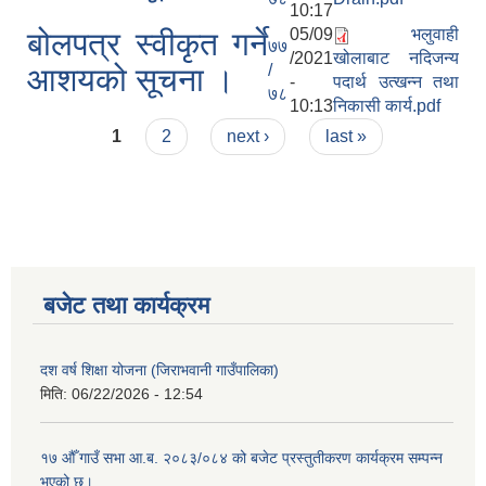
10:17
05/09
भलुवाही
बोलपत्र स्वीकृत गर्ने
७७
/2021
खोलाबाट नदिजन्य
/
आशयको सूचना ।
-
पदार्थ उत्खन्न तथा
७८
10:13
निकासी कार्य.pdf
Pages
1
2
next ›
last »
बजेट तथा कार्यक्रम
दश वर्ष शिक्षा योजना (जिराभवानी गाउँपालिका)
मिति:
06/22/2026 - 12:54
१७ औँ गाउँ सभा आ.ब. २०८३/०८४ को बजेट प्रस्तुतीकरण कार्यक्रम सम्पन्न
भएको छ।