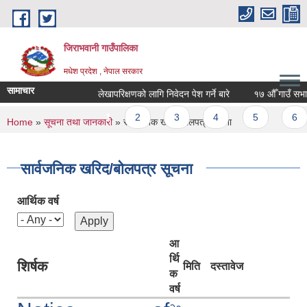
Skip to main content
जिराभवानी गाउँपालिका
मधेश प्रदेश , नेपाल सरकार
सामाचार
लेखापरिक्षणको लागि निवेदन पेश गर्ने बारे
१७ औँ गाउँ सभा आ.
Pages
1
2
3
4
5
6
You are here
Home
»
सूचना तथा जानकारी
» सार्वजनिक खरिद/बोलपत्र सूचना
सार्वजनिक खरिद/बोलपत्र सूचना
आर्थिक वर्ष
आ
र्थि
शिर्षक
मिति
दस्तावेज
क
वर्ष