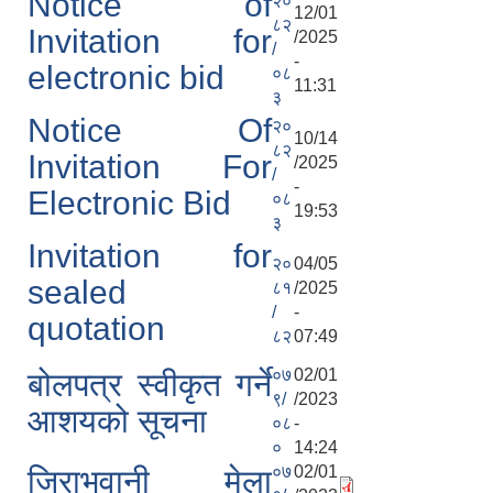
Notice of
२०
12/01
८२
Invitation for
/2025
/
-
electronic bid
०८
11:31
३
Notice Of
२०
10/14
८२
Invitation For
/2025
/
-
Electronic Bid
०८
19:53
३
Invitation for
२०
04/05
sealed
८१
/2025
/
-
quotation
८२
07:49
०७
02/01
बोलपत्र स्वीकृत गर्ने
९/
/2023
आशयको सूचना
०८
-
०
14:24
०७
02/01
जिराभवानी मेला
https://drive.google.com/file/d/14S70wRs9X3CsUwhJy13fGMOraJwNVAAa/view?usp=sharing