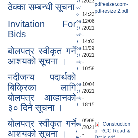
९/
/2023
pdfresizer.com-
ठेक्का सम्बन्धी सूचना
०८
-
pdf-resize 2.pdf
०
14:23
०७
12/06
Invitation For
८/
/2021
Bids
०७
-
९
14:03
०७
11/09
बोलपत्र स्वीकृत गर्ने
८/
/2021
आशयको सूचना ।
०७
-
९
10:58
नदीजन्य पदार्थको
०७
10/04
बिक्रिका लागि
८/
/2021
बोलपत्र आव्हानको
०७
-
९
18:15
३० दिने सूचना ।
05/09
बोलपत्र स्वीकृत गर्ने
७७
Construction
/2021
/
of RCC Road &
आशयको सूचना ।
-
७८
Drain.pdf