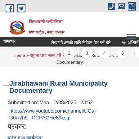
Skip to main content
जिराभवानी गाउँपालिका
मधेश प्रदेश , नेपाल सरकार
सामाचार
लेखापरिक्षणको लागि निवेदन पेश गर्ने बारे
१७ औँ गाउँ सभ
Pages
1
2
3
4
5
6
You are here
Home
»
सूचना तथा जानकारी
» Jirabhawani Rural Municipality
Documentary
Jirabhawani Rural Municipality
Documentary
Submitted on:
Mon, 12/08/2025 - 23:52
https://www.youtube.com/channel/UCa-
G6A7h5_iCCPAGHe89xsg
प्रकार:
बजेट तथा कार्यक्रम