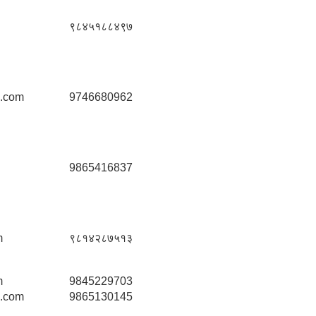
९८४५१८८४९७
.com
9746680962
9865416837
m
९८१४२८७५१३
m
9845229703
.com
9865130145