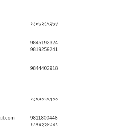
९८०७२६५२७४
9845192324
9819259241
9844402918
९८५५०१५१००
il.com
9811800448
९८१४२२४७४८