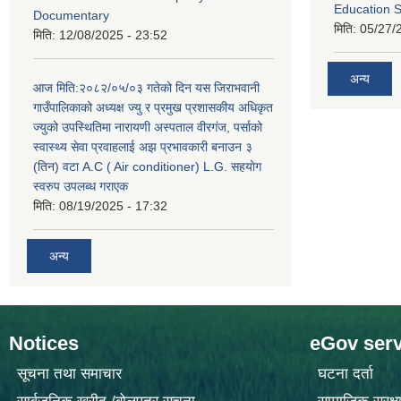
Education S
Documentary
मिति:
05/27/
मिति:
12/08/2025 - 23:52
अन्य
आज मिति:२०८२/०५/०३ गतेको दिन यस जिराभवानी
गाउँपालिकाको अध्यक्ष ज्यु र प्रमुख प्रशासकीय अधिकृत
ज्युको उपस्थितिमा नारायणी अस्पताल वीरगंज, पर्साको
स्वास्थ्य सेवा प्रवाहलाई अझ प्रभावकारी बनाउन ३
(तिन) वटा A.C ( Air conditioner) L.G. सहयाेग
स्वरुप उपलब्ध गराएक
मिति:
08/19/2025 - 17:32
अन्य
Notices
eGov serv
सूचना तथा समाचार
घटना दर्ता