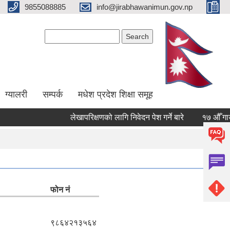
9855088885
info@jirabhawanimun.gov.np
Search form
Search
ग्यालरी
सम्पर्क
मधेश प्रदेश शिक्षा समूह
लेखापरिक्षणको लागि निवेदन पेश गर्ने बारे
१७ औँ गाउँ सभा 
Pages
1
2
फोन नं
९८६४२१३५६४