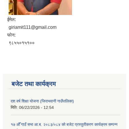
ईमेल:
giriamit111@gmail.com
फोन:
९८५५०१५१००
बजेट तथा कार्यक्रम
दश वर्ष शिक्षा योजना (जिराभवानी गाउँपालिका)
मिति:
06/22/2026 - 12:54
१७ औँ गाउँ सभा आ.ब. २०८३/०८४ को बजेट प्रस्तुतीकरण कार्यक्रम सम्पन्न
https://drive.google.com/file/d/14S70wRs9X3CsUwhJy13fGMOraJwNVAAa/view?usp=sharing