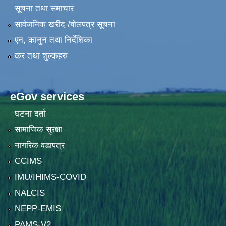
सूचना तथा समाचार
सार्वजनिक खरीद /बोलपत्र सूचना
एन, कानुन तथा निर्देशिका
कर तथा शुल्कहरु
eGov services
घटना दर्ता
सामाजिक सुरक्षा
नागरिक वडापत्र
CCIMS
IMU/IHIMS-COVID
NALCIS
NEPP-EMIS
PAMS-V2