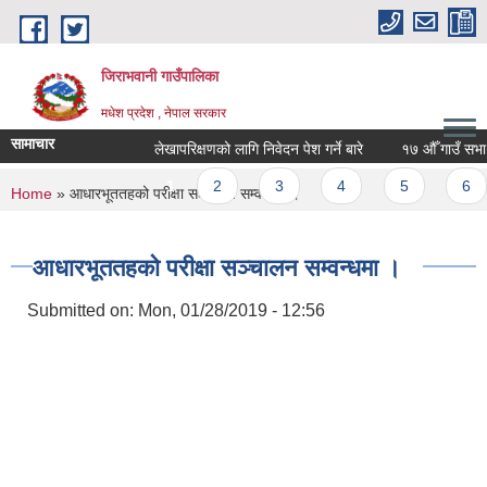
Skip to main content
जिराभवानी गाउँपालिका
मधेश प्रदेश , नेपाल सरकार
सामाचार
लेखापरिक्षणको लागि निवेदन पेश गर्ने बारे
१७ औँ गाउँ सभा आ.
Pages
1
2
3
4
5
6
You are here
Home
» आधारभूततहको परीक्षा सञ्चालन सम्वन्धमा ।
आधारभूततहको परीक्षा सञ्चालन सम्वन्धमा ।
Submitted on:
Mon, 01/28/2019 - 12:56