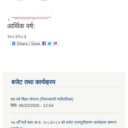
आर्थिक वर्ष:
२०८२/०८३
बजेट तथा कार्यक्रम
दश वर्ष शिक्षा योजना (जिराभवानी गाउँपालिका)
मिति:
06/22/2026 - 12:54
१७ औँ गाउँ सभा आ.ब. २०८३/०८४ को बजेट प्रस्तुतीकरण कार्यक्रम सम्पन्न
https://drive.google.com/file/d/14S70wRs9X3CsUwhJy13fGMOraJwNVAAa/view?usp=sharing