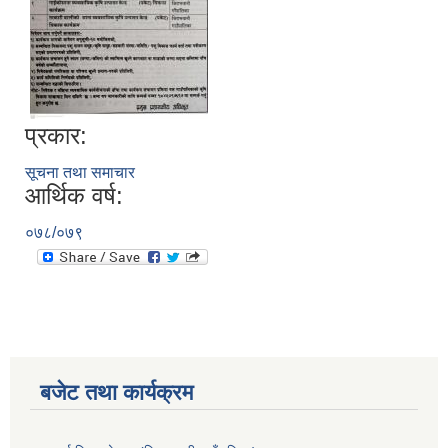
प्रकार:
सूचना तथा समाचार
आर्थिक वर्ष:
०७८/०७९
बजेट तथा कार्यक्रम
https://drive.google.com/file/d/14S70wRs9X3CsUwhJy13fGMOraJwNVAAa/view?usp=sharing