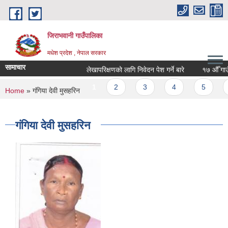
Skip to main content
जिराभवानी गाउँपालिका
मधेश प्रदेश , नेपाल सरकार
सामाचार
लेखापरिक्षणको लागि निवेदन पेश गर्ने बारे
१७ औँ गाउँ स
Pages
1
2
3
4
5
6
You are here
Home
» गंगिया देवी मुसहरिन
गंगिया देवी मुसहरिन