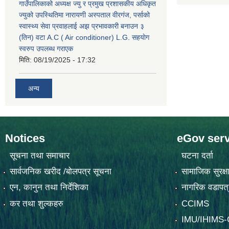
गाउँपालिकाको अध्यक्ष ज्यु र प्रमुख प्रशासकीय अधिकृत
ज्युको उपस्थितिमा नारायणी अस्पताल वीरगंज, पर्साको
स्वास्थ्य सेवा प्रवाहलाई अझ प्रभावकारी बनाउन ३
(तिन) वटा A.C ( Air conditioner) L.G. सहयाेग
स्वरुप उपलब्ध गराएक
मिति:
08/19/2025 - 17:32
अन्य
Notices
eGov serv
सूचना तथा समाचार
घटना दर्ता
सार्वजनिक खरीद /बोलपत्र सूचना
सामाजिक सुरक्ष
एन, कानुन तथा निर्देशिका
नागरिक वडापत्
कर तथा शुल्कहरु
CCIMS
IMU/IHIMS