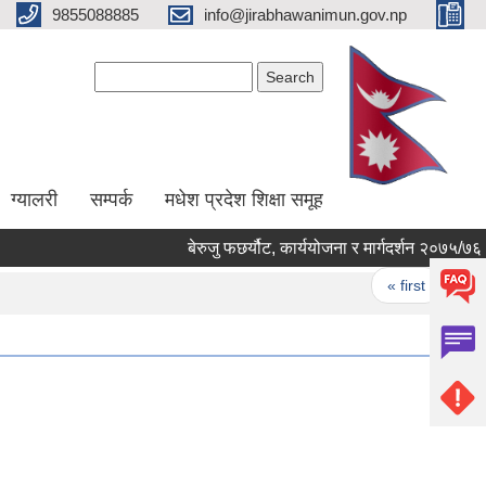
9855088885
info@jirabhawanimun.gov.np
Search form
Search
ग्यालरी
सम्पर्क
मधेश प्रदेश शिक्षा समूह
बेरुजु फछर्यौट, कार्ययोजना र मार्गदर्शन २०७५/७६
Pages
« first
‹ prev