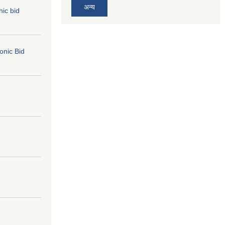
अन्य
nic bid
ronic Bid