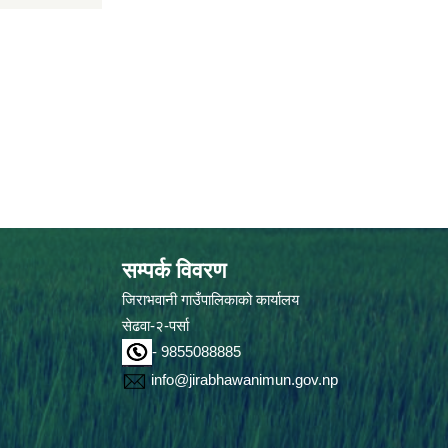
सम्पर्क विवरण
जिराभवानी गाउँपालिकाको कार्यालय
सेढवा-२-पर्सा
- 9855088885
info@jirabhawanimun.gov.np