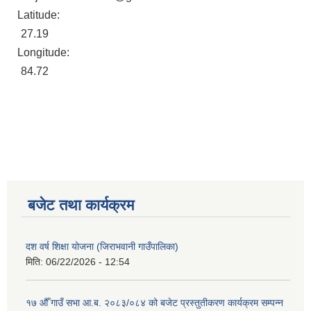
Latitude:
27.19
Longitude:
84.72
बजेट तथा कार्यक्रम
दश वर्ष शिक्षा योजना (जिराभवानी गाउँपालिका)
मिति:
06/22/2026 - 12:54
१७ औँ गाउँ सभा आ.ब. २०८३/०८४ को बजेट प्रस्तुतीकरण कार्यक्रम सम्पन्न
https://drive.google.com/file/d/14S70wRs9X3CsUwhJy13fGMOraJwNVAAa/view?usp=sharing