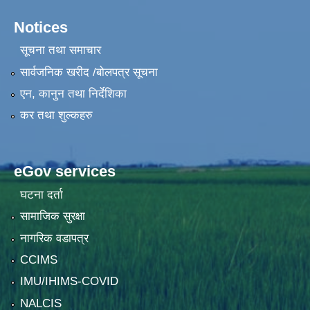
Notices
सूचना तथा समाचार
सार्वजनिक खरीद /बोलपत्र सूचना
एन, कानुन तथा निर्देशिका
कर तथा शुल्कहरु
eGov services
घटना दर्ता
सामाजिक सुरक्षा
नागरिक वडापत्र
CCIMS
IMU/IHIMS-COVID
NALCIS