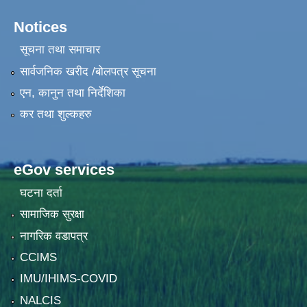
Notices
सूचना तथा समाचार
सार्वजनिक खरीद /बोलपत्र सूचना
एन, कानुन तथा निर्देशिका
कर तथा शुल्कहरु
eGov services
घटना दर्ता
सामाजिक सुरक्षा
नागरिक वडापत्र
CCIMS
IMU/IHIMS-COVID
NALCIS