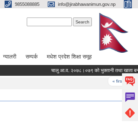
9855088885
info@jirabhawanimun.gov.np
Search form
Search
ग्यालरी
सम्पर्क
मधेश प्रदेश शिक्षा समूह
चालु आ.व. २०७८।०७९ को भुक्तानी तथा खाता बन्द ह
Pages
« first
‹ pre