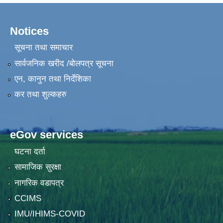
Notices
सूचना तथा समाचार
सार्वजनिक खरीद /बोलपत्र सूचना
एन, कानुन तथा निर्देशिका
कर तथा शुल्कहरु
eGov services
घटना दर्ता
सामाजिक सुरक्षा
नागरिक वडापत्र
CCIMS
IMU/IHIMS-COVID