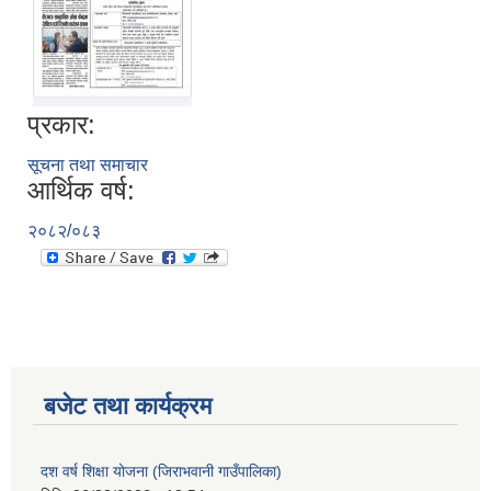
प्रकार:
सूचना तथा समाचार
आर्थिक वर्ष:
२०८२/०८३
बजेट तथा कार्यक्रम
दश वर्ष शिक्षा योजना (जिराभवानी गाउँपालिका)
https://drive.google.com/file/d/14S70wRs9X3CsUwhJy13fGMOraJwNVAAa/view?usp=sharing