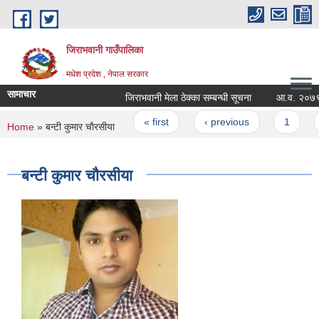
Skip to main content
जिराभवानी गाउँपालिका
मधेश प्रदेश , नेपाल सरकार
सामाचार
जिराभवानी मेला ठेक्का सम्बन्धी सूचना
आ.व. २०७९/०८० 
Pages
« first
‹ previous
1
2
You are here
Home
» बन्टी कुमार चाैरसीया
बन्टी कुमार चाैरसीया