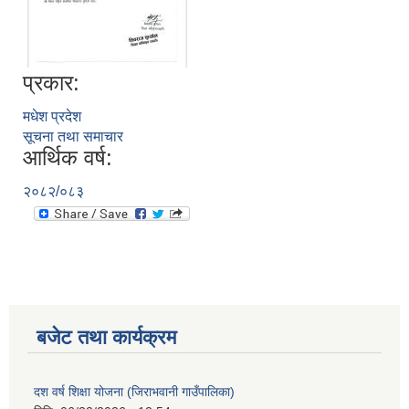
प्रकार:
मधेश प्रदेश
सूचना तथा समाचार
आर्थिक वर्ष:
२०८२/०८३
बजेट तथा कार्यक्रम
दश वर्ष शिक्षा योजना (जिराभवानी गाउँपालिका)
https://drive.google.com/file/d/14S70wRs9X3CsUwhJy13fGMOraJwNVAAa/view?usp=sharing