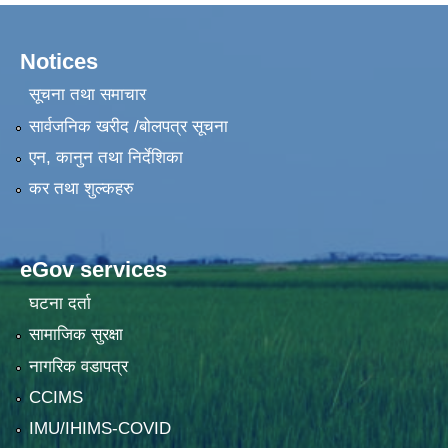
Notices
सूचना तथा समाचार
सार्वजनिक खरीद /बोलपत्र सूचना
एन, कानुन तथा निर्देशिका
कर तथा शुल्कहरु
eGov services
घटना दर्ता
सामाजिक सुरक्षा
नागरिक वडापत्र
CCIMS
IMU/IHIMS-COVID