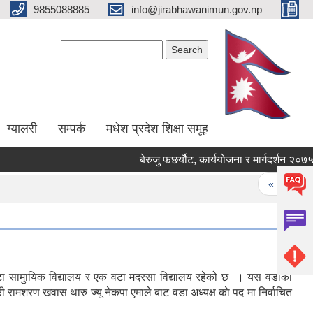
9855088885
info@jirabhawanimun.gov.np
Search form
Search
ग्यालरी
सम्पर्क
मधेश प्रदेश शिक्षा समूह
बेरुजु फछर्यौट, कार्ययोजना र मार्गदर्शन २०७५/७६
Pages
« first
‹ 
वटा सामुायिक विद्यालय र एक वटा मदरसा विद्यालय रहेको छ । यस वडाका
रामशरण खवास थारु ज्यू नेकपा एमाले बाट वडा अध्यक्ष काे पद मा निर्वाचित