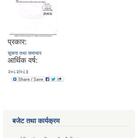
प्रकार:
सूचना तथा समाचार
आर्थिक वर्ष:
२०८२/०८३
बजेट तथा कार्यक्रम
https://drive.google.com/file/d/14S70wRs9X3CsUwhJy13fGMOraJwNVAAa/view?usp=sharing