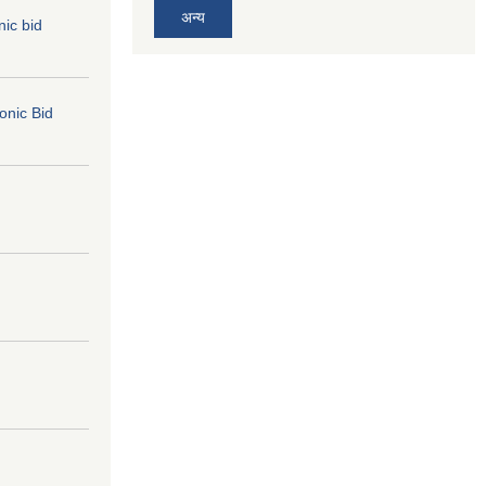
अन्य
nic bid
ronic Bid