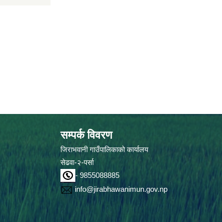
सम्पर्क विवरण
जिराभवानी गाउँपालिकाको कार्यालय
सेढवा-२-पर्सा
- 9855088885
info@jirabhawanimun.gov.np