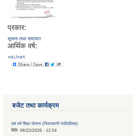
प्रकार:
सूचना तथा समाचार
आर्थिक वर्ष:
०७८/०७९
बजेट तथा कार्यक्रम
दश वर्ष शिक्षा योजना (जिराभवानी गाउँपालिका)
मिति:
06/22/2026 - 12:54
https://drive.google.com/file/d/14S70wRs9X3CsUwhJy13fGMOraJwNVAAa/view?usp=sharing