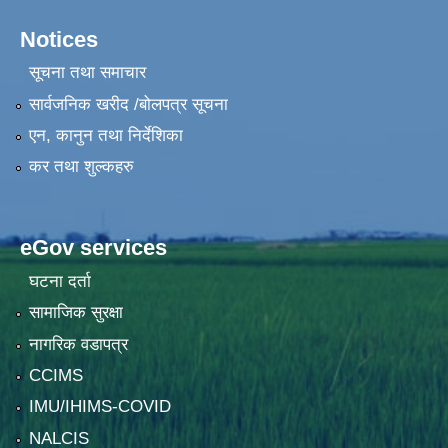
Notices
सूचना तथा समाचार
सार्वजनिक खरीद /बोलपत्र सूचना
एन, कानुन तथा निर्देशिका
कर तथा शुल्कहरु
eGov services
घटना दर्ता
सामाजिक सुरक्षा
नागरिक वडापत्र
CCIMS
IMU/IHIMS-COVID
NALCIS