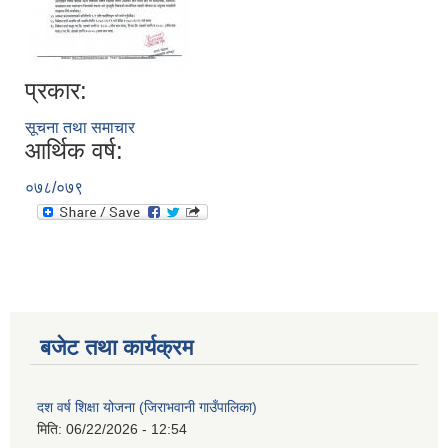
प्रकार:
सूचना तथा समाचार
आर्थिक वर्ष:
०७८/०७९
बजेट तथा कार्यक्रम
दश वर्ष शिक्षा योजना (जिराभवानी गाउँपालिका)
मिति:
06/22/2026 - 12:54
https://drive.google.com/file/d/14S70wRs9X3CsUwhJy13fGMOraJwNVAAa/view?usp=sharing