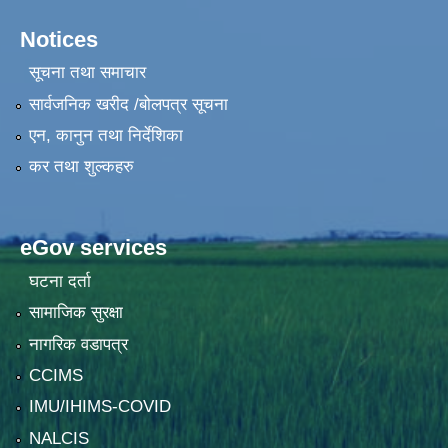
Notices
सूचना तथा समाचार
सार्वजनिक खरीद /बोलपत्र सूचना
एन, कानुन तथा निर्देशिका
कर तथा शुल्कहरु
eGov services
घटना दर्ता
सामाजिक सुरक्षा
नागरिक वडापत्र
CCIMS
IMU/IHIMS-COVID
NALCIS