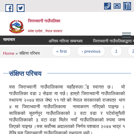
Skip to main content
जिराभवानी गाउँपालिका
मधेश प्रदेश , नेपाल सरकार
सामाचार
अन्तिम नतिजा सम्बन्धमा
जिराभवानी गाउँपालिकाद्धारा मा
Pages
« first
‹ previous
1
2
You are here
Home
» संक्षिप्त परिचय
संक्षिप्त परिचय
यस जिराभवानी गाउँपालिकामा यहाँहरुलार्इ स्वागत छ। यो
गाउँपालिका वडा २ सेढवा मा पर्छ। हाम्रो जिराभवानी गाउँपालिकाको
स्थापना २०७४ साल जेष्ठ ११ गते को नेपाल सरकारको राजपत्र भाग
४ मा जिराभवानी गाउँपालिकामा नामाकरण गरिएको पाइन्छ ।
साविकको सुवर्णपुर गाउँपालिकाको २ वटा वडा र पटेर्वासुगैली
गाउँपालिकाको ३ वटा वडा मिलेर नयाँ गाउँपालिकाको रुपमा जन्म
लिएको पाइन्छ ।यस सर्वोच्च अदालतको निर्णय पशचात २०७४ भाद्र १
देखि यस जिराभवानी गाउँपालिकाको स्थापना भयाे।