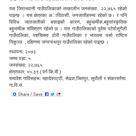
यस जिराभवानी गाउँपालिकाको तत्कालीन जनसंख्या २२,७६५ रहेको
पाइन्छ । यस क्षेत्रका अादिवासी, जनजातीहरुमा रहेको छ। र पनि
विविध जातजातीकाे बसाइको कारण, बहुधार्मीक,बहुसांस्कृतिक
बहुभाषीक संमिश्रण रहेको छ । यस गाउँपालिकाको पुर्वमा पटेर्वासुगैली
गाउँपालिका, पशचिममा ठोरी गाउँपालिका र भारतमा पर्सा राष्टिय
निकुञ्ज , दक्षिणमा जगरनाथपुर गाउँपालिका रहेको पाइन्छ ।
स्थापना: २०७३
जम्मा वडा: ५
जनसंख्या: २२,७६५
क्षेत्रफल: ५५.३९ ( वर्ग कि.मी.)
समावेश गाविसहरू: महादेवपट्टी, सेढवा,जितपुर, सुपौली र शंकरसरैया
गा.वि.स.
https://drive.google.com/file/d/14S70wRs9X3CsUwhJy13fGMOraJwNVAAa/view?usp=sharing