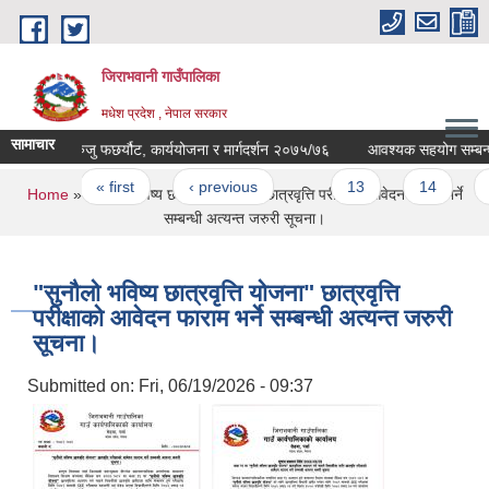
Skip to main content
जिराभवानी गाउँपालिका
मधेश प्रदेश , नेपाल सरकार
सामाचार
बेरुजु फछर्यौट, कार्ययोजना र मार्गदर्शन २०७५/७६
आवश्यक सहयोग सम्बन्धमा
Pages
« first
‹ previous
…
13
14
15
You are here
Home
» "सुनौलो भविष्य छात्रवृत्ति योजना" छात्रवृत्ति परीक्षाको आवेदन फाराम भर्ने
सम्बन्धी अत्यन्त जरुरी सूचना।
"सुनौलो भविष्य छात्रवृत्ति योजना" छात्रवृत्ति
परीक्षाको आवेदन फाराम भर्ने सम्बन्धी अत्यन्त जरुरी
सूचना।
Submitted on:
Fri, 06/19/2026 - 09:37