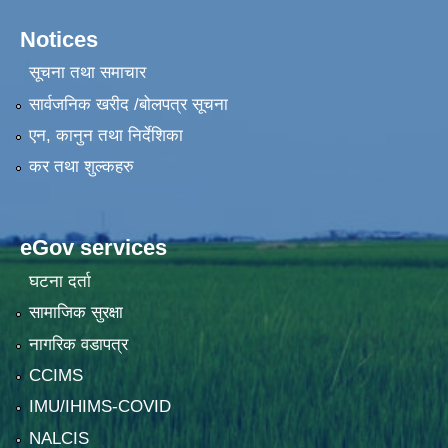
Notices
सूचना तथा समाचार
सार्वजनिक खरीद /बोलपत्र सूचना
एन, कानुन तथा निर्देशिका
कर तथा शुल्कहरु
eGov services
घटना दर्ता
सामाजिक सुरक्षा
नागरिक वडापत्र
CCIMS
IMU/IHIMS-COVID
NALCIS