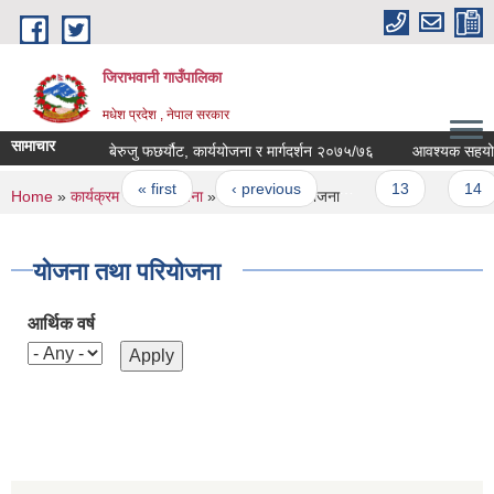
Skip to main content
जिराभवानी गाउँपालिका
मधेश प्रदेश , नेपाल सरकार
सामाचार
बेरुजु फछर्यौट, कार्ययोजना र मार्गदर्शन २०७५/७६
आवश्यक सहयोग सम्
Pages
« first
‹ previous
…
13
14
You are here
Home
»
कार्यक्रम तथा परियोजना
» योजना तथा परियोजना
योजना तथा परियोजना
आर्थिक वर्ष