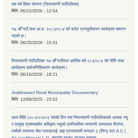
दश वर्ष शिक्षा योजना (जिराभवानी गाउँपालिका)
मिति:
06/22/2026 - 12:54
१७ औँ गाउँ सभा आ.ब. २०८३/०८४ को बजेट प्रस्तुतीकरण कार्यक्रम सम्पन्न
भएको छ।
मिति:
06/20/2026 - 15:01
जिराभवानी गाउँपालिका १७ औँ गाउँसभा आर्थिक वर्ष ०८३/०८४ को नीति तथा
कार्यक्रम सार्वजनिकिकरण कार्यक्रम।
मिति:
06/16/2026 - 18:21
Jirabhawani Rural Municipality Documentary
मिति:
12/08/2025 - 23:52
आज मिति:२०८२/०५/०३ गतेको दिन यस जिराभवानी गाउँपालिकाको अध्यक्ष ज्यु
र प्रमुख प्रशासकीय अधिकृत ज्युको उपस्थितिमा नारायणी अस्पताल वीरगंज,
पर्साको स्वास्थ्य सेवा प्रवाहलाई अझ प्रभावकारी बनाउन ३ (तिन) वटा A.C (
Air conditioner) L.G. सहयाेग स्वरुप उपलब्ध गराएक
https://drive.google.com/file/d/14S70wRs9X3CsUwhJy13fGMOraJwNVAAa/view?usp=sharing