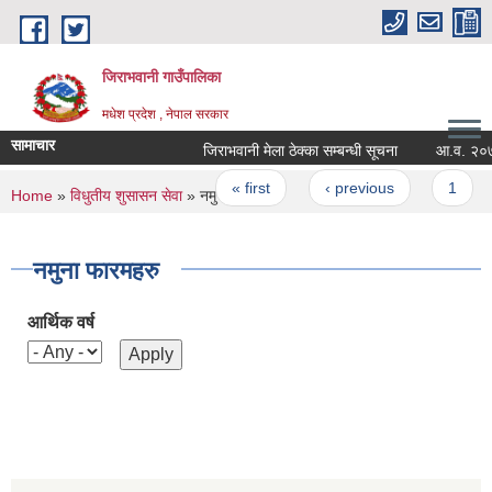
Skip to main content
जिराभवानी गाउँपालिका
मधेश प्रदेश , नेपाल सरकार
सामाचार
जिराभवानी मेला ठेक्का सम्बन्धी सूचना
आ.व. २०७९/०८०
Pages
« first
‹ previous
1
You are here
Home
»
विधुतीय शुसासन सेवा
» नमुना फारमहरु
नमुना फारमहरु
आर्थिक वर्ष