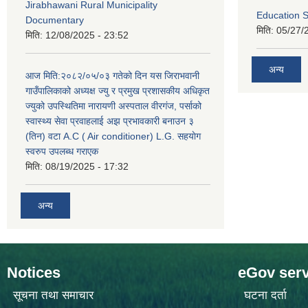
Jirabhawani Rural Municipality
Education S
Documentary
मिति:
05/27/
मिति:
12/08/2025 - 23:52
अन्य
आज मिति:२०८२/०५/०३ गतेको दिन यस जिराभवानी
गाउँपालिकाको अध्यक्ष ज्यु र प्रमुख प्रशासकीय अधिकृत
ज्युको उपस्थितिमा नारायणी अस्पताल वीरगंज, पर्साको
स्वास्थ्य सेवा प्रवाहलाई अझ प्रभावकारी बनाउन ३
(तिन) वटा A.C ( Air conditioner) L.G. सहयाेग
स्वरुप उपलब्ध गराएक
मिति:
08/19/2025 - 17:32
अन्य
Notices
eGov serv
सूचना तथा समाचार
घटना दर्ता