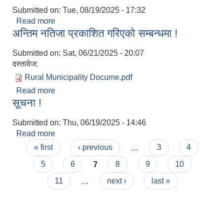
Submitted on:
Tue, 08/19/2025 - 17:32
Read more
about आज मिति:२०८२/०५/०३ गतेको दिन यस जिराभवानी
अन्तिम नतिजा प्रकाशित गरिएको सम्बन्धमा !
गाउँपालिकाको अध्यक्ष ज्यु र प्रमुख प्रशासकीय अधिकृत
ज्युको उपस्थितिमा नारायणी अस्पताल वीरगंज, पर्साको
Submitted on:
Sat, 06/21/2025 - 20:07
स्वास्थ्य सेवा प्रवाहलाई अझ प्रभावकारी बनाउन ३ (तिन)
दस्तावेज:
वटा A.C ( Air conditioner) L.G. सहयाेग स्वरुप उपलब्ध
गराएक
Rural Municipality Docume.pdf
Read more
about अन्तिम नतिजा प्रकाशित गरिएको सम्बन्धमा !
सूचना !
Submitted on:
Thu, 06/19/2025 - 14:46
Read more
about सूचना !
Pages
« first
‹ previous
…
3
4
5
6
7
8
9
10
11
…
next ›
last »
https://drive.google.com/file/d/14S70wRs9X3CsUwhJy13fGMOraJwNVAAa/view?usp=sharing