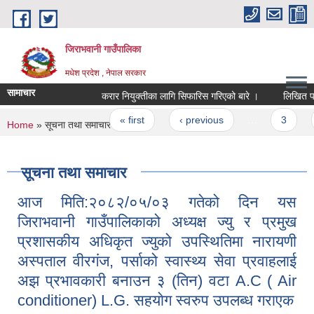
Skip to main content
जिराभवानी गाउँपालिका
मधेश प्रदेश , नेपाल सरकार
सामाचार
करार नियुक्तीका लागि सिफारिस गरिएको बारे ।
लिखित परिक्ष
Pages
« first
‹ previous
…
3
4
You are here
Home
» सूचना तथा समाचार
सूचना तथा समाचार
आज मिति:२०८२/०५/०३ गतेको दिन यस
जिराभवानी गाउँपालिकाको अध्यक्ष ज्यु र प्रमुख
प्रशासकीय अधिकृत ज्युको उपस्थितिमा नारायणी
अस्पताल वीरगंज, पर्साको स्वास्थ्य सेवा प्रवाहलाई
अझ प्रभावकारी बनाउन ३ (तिन) वटा A.C ( Air
conditioner) L.G. सहयाेग स्वरुप उपलब्ध गराएक