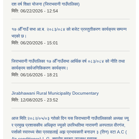
दश वर्ष शिक्षा योजना (जिराभवानी गाउँपालिका)
मिति:
06/22/2026 - 12:54
१७ औँ गाउँ सभा आ.ब. २०८३/०८४ को बजेट प्रस्तुतीकरण कार्यक्रम सम्पन्न
भएको छ।
मिति:
06/20/2026 - 15:01
जिराभवानी गाउँपालिका १७ औँ गाउँसभा आर्थिक वर्ष ०८३/०८४ को नीति तथा
कार्यक्रम सार्वजनिकिकरण कार्यक्रम।
मिति:
06/16/2026 - 18:21
Jirabhawani Rural Municipality Documentary
मिति:
12/08/2025 - 23:52
आज मिति:२०८२/०५/०३ गतेको दिन यस जिराभवानी गाउँपालिकाको अध्यक्ष ज्यु
र प्रमुख प्रशासकीय अधिकृत ज्युको उपस्थितिमा नारायणी अस्पताल वीरगंज,
पर्साको स्वास्थ्य सेवा प्रवाहलाई अझ प्रभावकारी बनाउन ३ (तिन) वटा A.C (
Air conditioner) L.G. सहयाेग स्वरुप उपलब्ध गराएक
https://drive.google.com/file/d/14S70wRs9X3CsUwhJy13fGMOraJwNVAAa/view?usp=sharing