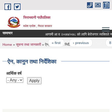
Skip to main content
जिराभवानी गाउँपालिका
मधेश प्रदेश , नेपाल सरकार
सामाचार
आगामी आ व २०७७/०७८ को लागि बेरोजगार व्यक्तिले न्यूनतम
Pages
« first
‹ previous
…
8
You are here
Home
»
सूचना तथा जानकारी
» ऐन, कानुन तथा निर्देशिका
ऐन, कानुन तथा निर्देशिका
आर्थिक वर्ष