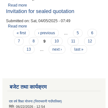
Read more
about मतदाता नामावली सूचना |
Invitation for sealed quotation
Submitted on:
Sat, 04/05/2025 - 07:49
Read more
about Invitation for sealed quotation
Pages
« first
‹ previous
…
5
6
7
8
9
10
11
12
13
…
next ›
last »
बजेट तथा कार्यक्रम
दश वर्ष शिक्षा योजना (जिराभवानी गाउँपालिका)
मिति:
06/22/2026 - 12:54
https://drive.google.com/file/d/14S70wRs9X3CsUwhJy13fGMOraJwNVAAa/view?usp=sharing