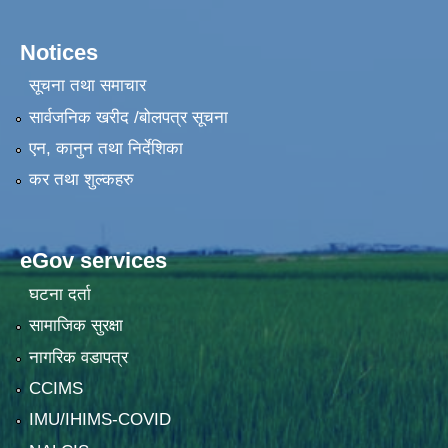
Notices
सूचना तथा समाचार
सार्वजनिक खरीद /बोलपत्र सूचना
एन, कानुन तथा निर्देशिका
कर तथा शुल्कहरु
eGov services
घटना दर्ता
सामाजिक सुरक्षा
नागरिक वडापत्र
CCIMS
IMU/IHIMS-COVID