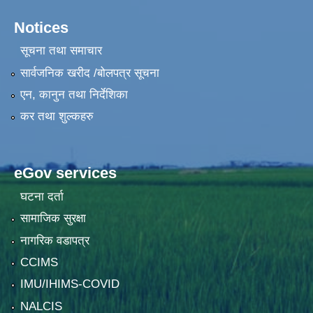
Notices
सूचना तथा समाचार
सार्वजनिक खरीद /बोलपत्र सूचना
एन, कानुन तथा निर्देशिका
कर तथा शुल्कहरु
eGov services
घटना दर्ता
सामाजिक सुरक्षा
नागरिक वडापत्र
CCIMS
IMU/IHIMS-COVID
NALCIS