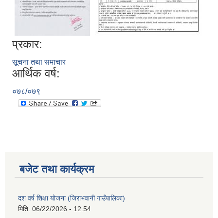
प्रकार:
सूचना तथा समाचार
आर्थिक वर्ष:
०७८/०७९
बजेट तथा कार्यक्रम
दश वर्ष शिक्षा योजना (जिराभवानी गाउँपालिका)
मिति:
06/22/2026 - 12:54
https://drive.google.com/file/d/14S70wRs9X3CsUwhJy13fGMOraJwNVAAa/view?usp=sharing