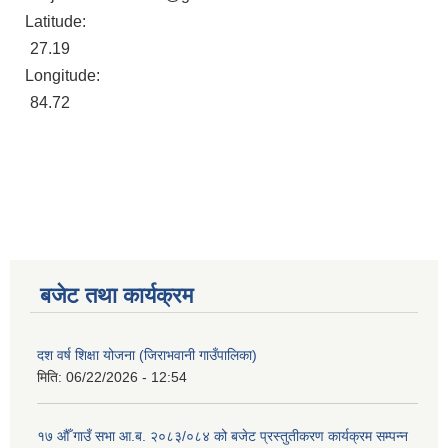
Latitude:
27.19
Longitude:
84.72
बजेट तथा कार्यक्रम
दश वर्ष शिक्षा योजना (जिराभवानी गाउँपालिका)
मिति:
06/22/2026 - 12:54
१७ औँ गाउँ सभा आ.ब. २०८३/०८४ को बजेट प्रस्तुतीकरण कार्यक्रम सम्पन्न
https://drive.google.com/file/d/14S70wRs9X3CsUwhJy13fGMOraJwNVAAa/view?usp=sharing