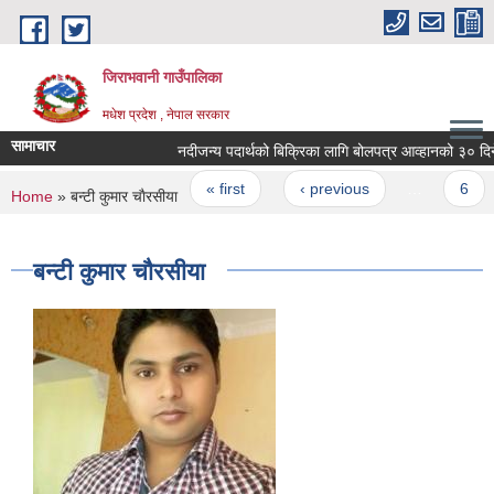
Skip to main content
जिराभवानी गाउँपालिका
मधेश प्रदेश , नेपाल सरकार
सामाचार
नदीजन्य पदार्थको बिक्रिका लागि बोलपत्र आव्हानको ३० दिने स
Pages
« first
‹ previous
…
6
You are here
Home
» बन्टी कुमार चाैरसीया
बन्टी कुमार चाैरसीया