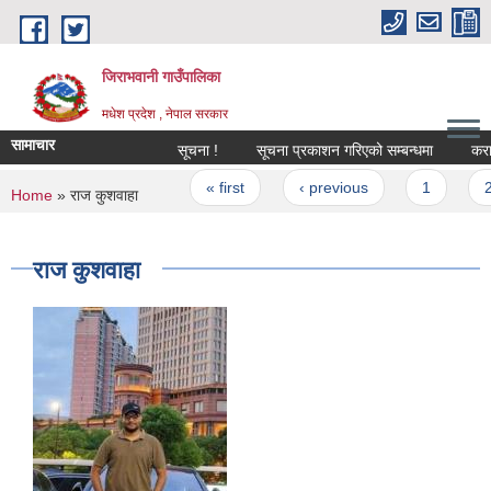
Skip to main content
जिराभवानी गाउँपालिका
मधेश प्रदेश , नेपाल सरकार
सामाचार
सूचना !
सूचना प्रकाशन गरिएको सम्बन्धमा
करार सेव
Pages
« first
‹ previous
1
2
You are here
Home
» राज कुशवाहा
राज कुशवाहा