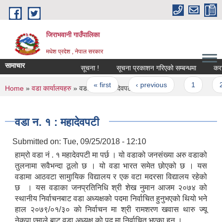
Skip to main content
जिराभवानी गाउँपालिका
मधेश प्रदेश , नेपाल सरकार
सामाचार
सूचना !
सूचना प्रकाशन गरिएको सम्बन्धमा
करार से
Pages
« first
‹ previous
1
2
You are here
Home
»
वडा कार्यालयहरु
» वडा न‌. १ : महादेवपटी
वडा न‌. १ : महादेवपटी
Submitted on:
Tue, 09/25/2018 - 12:10
हाम्रो वडा नं . १ महादेवपटी मा पर्छ । यो वडाको जनसंख्या अरु वडाको
तुलनामा सवैभन्दा ठूलो छ । यो वडा भारत समेत छोएको छ । यस
वडामा आठवटा सामुायिक विद्यालय र एक वटा मदरसा विद्यालय रहेको
छ । यस वडाका जनप्रतिनिधि श्री शेख नुमान आजम २०७४ को
स्थानीय निर्वाचनबाट वडा अध्यक्षको पदमा निर्वाचित हुनुभएको थियो भने
हाल २०७९/०१/३० काे निर्वाचन मा श्री रामशरण खवास थारु ज्यू
नेकपा एमाले बाट वडा अध्यक्ष काे पद मा निर्वाचित भएका हुन् ।