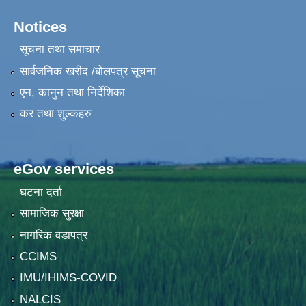
Notices
सूचना तथा समाचार
सार्वजनिक खरीद /बोलपत्र सूचना
एन, कानुन तथा निर्देशिका
कर तथा शुल्कहरु
eGov services
घटना दर्ता
सामाजिक सुरक्षा
नागरिक वडापत्र
CCIMS
IMU/IHIMS-COVID
NALCIS