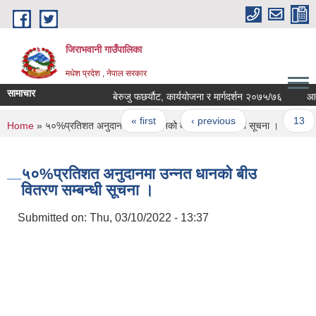
Skip to main content
जिराभवानी गाउँपालिका
मधेश प्रदेश , नेपाल सरकार
सामाचार
बेरुजु फछर्यौट, कार्ययोजना र मार्गदर्शन २०७५/७६
आवश्य
Pages
« first
‹ previous
…
13
You are here
Home
» ५०%प्रतिशत अनुदानमा उन्नत धानको बीउ वितरण सम्बन्धी सूचना ।
५०%प्रतिशत अनुदानमा उन्नत धानको बीउ
वितरण सम्बन्धी सूचना ।
Submitted on:
Thu, 03/10/2022 - 13:37