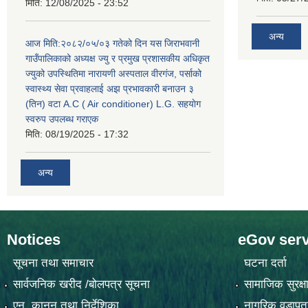
मिति:
12/08/2025 - 23:52
अन्य
आज मिति:२०८२/०५/०३ गतेको दिन यस जिराभवानी
गाउँपालिकाको अध्यक्ष ज्यु र प्रमुख प्रशासकीय अधिकृत
ज्युको उपस्थितिमा नारायणी अस्पताल वीरगंज, पर्साको
स्वास्थ्य सेवा प्रवाहलाई अझ प्रभावकारी बनाउन ३
(तिन) वटा A.C ( Air conditioner) L.G. सहयाेग
स्वरुप उपलब्ध गराएक
मिति:
08/19/2025 - 17:32
अन्य
Notices
eGov serv
सूचना तथा समाचार
घटना दर्ता
सार्वजनिक खरीद /बोलपत्र सूचना
सामाजिक सुरक्ष
एन, कानुन तथा निर्देशिका
नागरिक वडापत्