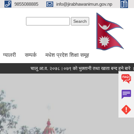
9855088885
info@jirabhawanimun.gov.np
Search form
Search
ग्यालरी
सम्पर्क
मधेश प्रदेश शिक्षा समूह
चालु आ.व. २०७८।०७९ को भुक्तानी तथा खाता बन्द हुने बारे ।
Pages
« first
‹ previous
…