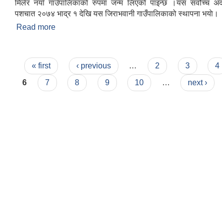
मिलेर नयाँ गाउँपालिकाको रुपमा जन्म लिएको पाइन्छ ।यस सर्वोच्च अ
पशचात २०७४ भाद्र १ देखि यस जिराभवानी गाउँपालिकाको स्थापना भयाे।
Read more
about संक्षिप्त परिचय
Pages
« first
‹ previous
…
2
3
4
6
7
8
9
10
…
next ›