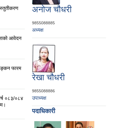
अनोज चौधरी
स्तुतीकरण
9855088885
अध्यक्ष
ीक्षाको आवेदन
्याङ्कन फारम
रेखा चौधरी
9855088886
उपाध्यक्ष
वर्ष ०८३/०८४
रम।
पदाधिकारी