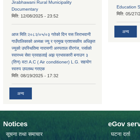
Jirabhawani Rural Municipality
Education S
Documentary
मिति:
05/27/
मिति:
12/08/2025 - 23:52
अन्य
आज मिति:२०८२/०५/०३ गतेको दिन यस जिराभवानी
गाउँपालिकाको अध्यक्ष ज्यु र प्रमुख प्रशासकीय अधिकृत
ज्युको उपस्थितिमा नारायणी अस्पताल वीरगंज, पर्साको
स्वास्थ्य सेवा प्रवाहलाई अझ प्रभावकारी बनाउन ३
(तिन) वटा A.C ( Air conditioner) L.G. सहयाेग
स्वरुप उपलब्ध गराएक
मिति:
08/19/2025 - 17:32
अन्य
Notices
eGov serv
सूचना तथा समाचार
घटना दर्ता