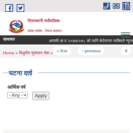
Skip to main content
जिराभवानी गाउँपालिका
मधेश प्रदेश , नेपाल सरकार
सामाचार
आगामी आ व २०७७/०७८ को लागि बेरोजगार व्यक्तिले न्यूनतम बे
Pages
« first
‹ previous
…
8
You are here
Home
»
विधुतीय शुसासन सेवा
» घटना दर्ता
घटना दर्ता
आर्थिक वर्ष