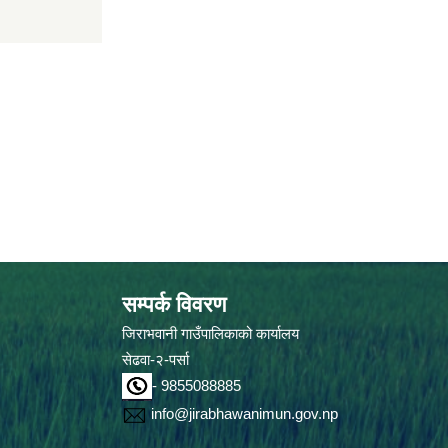
सम्पर्क विवरण
जिराभवानी गाउँपालिकाको कार्यालय
सेढवा-२-पर्सा
- 9855088885
info@jirabhawanimun.gov.np