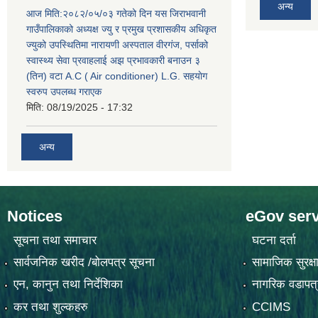
अन्य
आज मिति:२०८२/०५/०३ गतेको दिन यस जिराभवानी
गाउँपालिकाको अध्यक्ष ज्यु र प्रमुख प्रशासकीय अधिकृत
ज्युको उपस्थितिमा नारायणी अस्पताल वीरगंज, पर्साको
स्वास्थ्य सेवा प्रवाहलाई अझ प्रभावकारी बनाउन ३
(तिन) वटा A.C ( Air conditioner) L.G. सहयाेग
स्वरुप उपलब्ध गराएक
मिति:
08/19/2025 - 17:32
अन्य
Notices
eGov serv
सूचना तथा समाचार
घटना दर्ता
सार्वजनिक खरीद /बोलपत्र सूचना
सामाजिक सुरक्ष
एन, कानुन तथा निर्देशिका
नागरिक वडापत्
कर तथा शुल्कहरु
CCIMS