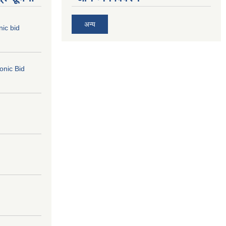
अन्य
nic bid
ronic Bid